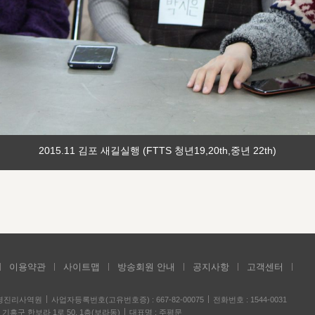
2015.11 김포 새길실행 (FTTS 청년19,20th,중년 22th)
이용약관
사이트맵
방송회원 안내
공지사항
고객센터
성경진리사역원
사업자등록번호(고유번호증) : 667-82-00075
전화번호 : 1544-0031
기흥구 한보라 1로 50, 1층(보라동)
대표명 : 주평문