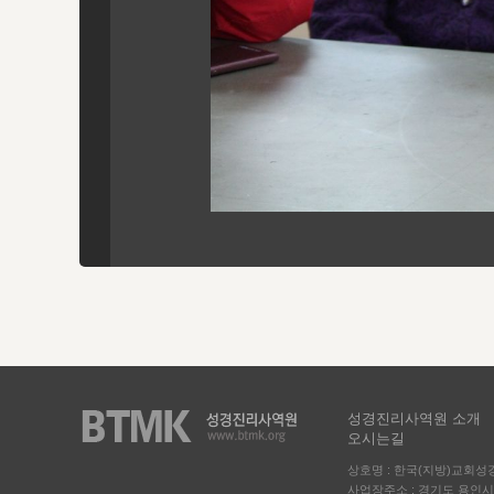
성경진리사역원 소개
오시는길
상호명 : 한국(지방)교회
사업장주소 : 경기도 용인시 