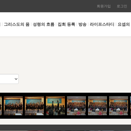
회원가입
로그인
개
그리스도의 몸
성령의 흐름
집회 등록
방송
라이프스타디
요셉의