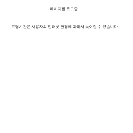
자매 온전하게 하는 훈련
성경중점진리
이른 새벽 마리아처럼
찬송과 누림
▼
이용약관
페이지를 로드중...
아프리카,오세아니아
2024년 전국 봉사자 집회
하나님의 경륜
1년 7차 집회 PSRP 자료실
찬송 앨범
하나님께서 정하신 길
▼
오시는길
전국 봉사자 온전하게 하는 훈련
생명공과
2000년 교회사
로딩시간은 사용자의 인터넷 환경에 따라서 늦어질 수 있습니다.
COPYRIGHT © 2015 BTMK ALL RIGHTS RESERVED
어린이찬송
영상 메시지
서울전시간훈련(FTTS) 수업
진리의 기초
성도들의 간증
악기 연주
목양공과
위트니스 리 영상
교회사 연구
진리의 변호와 확증
찬송 나눔터
이상과 계시
전국 장로 책임형제 훈련
향유를 부은 자매들
영적 생활
활력그룹 실행
전국 전시간 봉사자 훈련
장로 책임형제 진리 연구
복음 창고
성도들의 간증
란 캔거스 형제님 특별영상
전시간 봉사자 진리 연구
찬송 소개
갤러리
신성한 로맨스
다음 세대 연구집
새길 실행
다음 세대, 자료실
독일 연구, 자료실