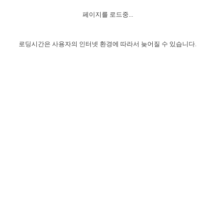
자매 온전하게 하는 훈련
성경중점진리
이른 새벽 마리아처럼
찬송과 누림
▼
이용약관
페이지를 로드중...
아프리카,오세아니아
2024년 전국 봉사자 집회
하나님의 경륜
1년 7차 집회 PSRP 자료실
찬송 앨범
하나님께서 정하신 길
▼
오시는길
전국 봉사자 온전하게 하는 훈련
생명공과
2000년 교회사
로딩시간은 사용자의 인터넷 환경에 따라서 늦어질 수 있습니다.
COPYRIGHT © 2015 BTMK ALL RIGHTS RESERVED
어린이찬송
영상 메시지
서울전시간훈련(FTTS) 수업
진리의 기초
성도들의 간증
악기 연주
목양공과
위트니스 리 영상
교회사 연구
진리의 변호와 확증
찬송 나눔터
이상과 계시
전국 장로 책임형제 훈련
향유를 부은 자매들
영적 생활
활력그룹 실행
전국 전시간 봉사자 훈련
장로 책임형제 진리 연구
복음 창고
성도들의 간증
란 캔거스 형제님 특별영상
전시간 봉사자 진리 연구
찬송 소개
갤러리
신성한 로맨스
다음 세대 연구집
새길 실행
다음 세대, 자료실
독일 연구, 자료실