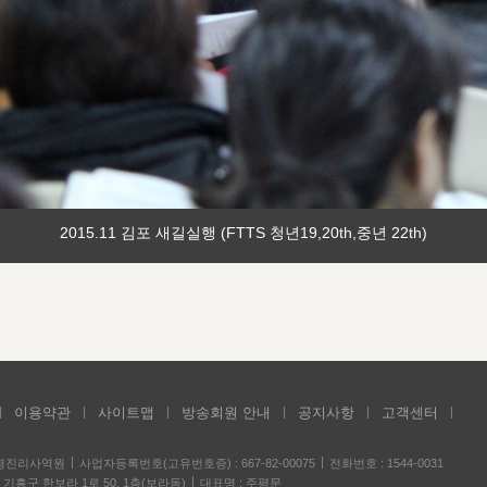
2015.11 김포 새길실행 (FTTS 청년19,20th,중년 22th)
이용약관
사이트맵
방송회원 안내
공지사항
고객센터
성경진리사역원
사업자등록번호(고유번호증) : 667-82-00075
전화번호 : 1544-0031
기흥구 한보라 1로 50, 1층(보라동)
대표명 : 주평문