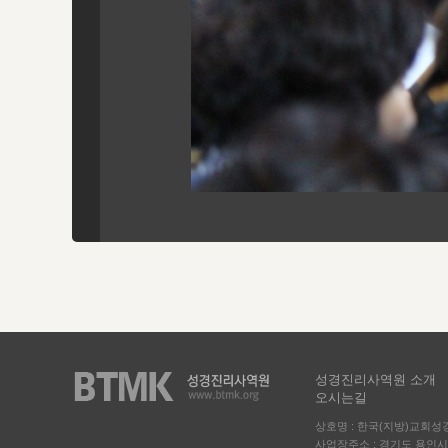
성경진리사역원 소개
오시는길
상호명 : 한국(지방)교회
사업장주소 : 경기도 용인시 