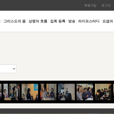
회원가입
로그인
개
그리스도의 몸
성령의 흐름
집회 등록
방송
라이프스타디
요셉의