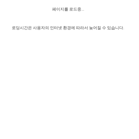
자매 온전하게 하는 훈련
성경중점진리
이른 새벽 마리아처럼
찬송과 누림
▼
이용약관
페이지를 로드중...
아프리카,오세아니아
2024년 전국 봉사자 집회
하나님의 경륜
1년 7차 집회 PSRP 자료실
찬송 앨범
하나님께서 정하신 길
▼
오시는길
전국 봉사자 온전하게 하는 훈련
생명공과
2000년 교회사
로딩시간은 사용자의 인터넷 환경에 따라서 늦어질 수 있습니다.
COPYRIGHT © 2015 BTMK ALL RIGHTS RESERVED
어린이찬송
영상 메시지
서울전시간훈련(FTTS) 수업
진리의 기초
성도들의 간증
악기 연주
목양공과
위트니스 리 영상
교회사 연구
진리의 변호와 확증
찬송 나눔터
이상과 계시
전국 장로 책임형제 훈련
향유를 부은 자매들
영적 생활
활력그룹 실행
전국 전시간 봉사자 훈련
장로 책임형제 진리 연구
복음 창고
성도들의 간증
란 캔거스 형제님 특별영상
전시간 봉사자 진리 연구
찬송 소개
갤러리
신성한 로맨스
다음 세대 연구집
새길 실행
다음 세대, 자료실
독일 연구, 자료실