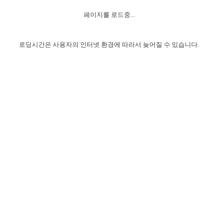
자매 온전하게 하는 훈련
성경중점진리
이른 새벽 마리아처럼
찬송과 누림
▼
이용약관
페이지를 로드중...
아프리카,오세아니아
2024년 전국 봉사자 집회
하나님의 경륜
1년 7차 집회 PSRP 자료실
찬송 앨범
하나님께서 정하신 길
▼
오시는길
전국 봉사자 온전하게 하는 훈련
생명공과
2000년 교회사
로딩시간은 사용자의 인터넷 환경에 따라서 늦어질 수 있습니다.
COPYRIGHT © 2015 BTMK ALL RIGHTS RESERVED
어린이찬송
영상 메시지
서울전시간훈련(FTTS) 수업
진리의 기초
성도들의 간증
악기 연주
목양공과
위트니스 리 영상
교회사 연구
진리의 변호와 확증
찬송 나눔터
이상과 계시
전국 장로 책임형제 훈련
향유를 부은 자매들
영적 생활
활력그룹 실행
전국 전시간 봉사자 훈련
장로 책임형제 진리 연구
복음 창고
성도들의 간증
란 캔거스 형제님 특별영상
전시간 봉사자 진리 연구
찬송 소개
갤러리
신성한 로맨스
다음 세대 연구집
새길 실행
다음 세대, 자료실
독일 연구, 자료실