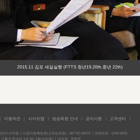
2015.11 김포 새길실행 (FTTS 청년19,20th,중년 22th)
이용약관
사이트맵
방송회원 안내
공지사항
고객센터
성경진리사역원
사업자등록번호(고유번호증) : 667-82-00075
전화번호 : 1544-0031
기흥구 한보라 1로 50, 1층(보라동)
대표명 : 주평문