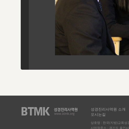
성경진리사역원 소개
오시는길
상호명 : 한국(지방)교회
사업장주소 : 경기도 용인시 