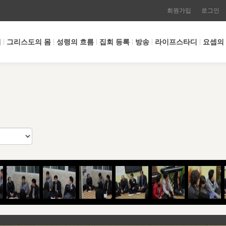
회원가입
로그인
개
그리스도의 몸
성령의 흐름
집회 등록
방송
라이프스타디
요셉의