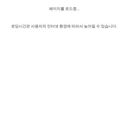
자매 온전하게 하는 훈련
성경중점진리
이른 새벽 마리아처럼
찬송과 누림
▼
이용약관
페이지를 로드중...
아프리카,오세아니아
2024년 전국 봉사자 집회
하나님의 경륜
1년 7차 집회 PSRP 자료실
찬송 앨범
하나님께서 정하신 길
▼
오시는길
전국 봉사자 온전하게 하는 훈련
생명공과
2000년 교회사
로딩시간은 사용자의 인터넷 환경에 따라서 늦어질 수 있습니다.
COPYRIGHT © 2015 BTMK ALL RIGHTS RESERVED
어린이찬송
영상 메시지
서울전시간훈련(FTTS) 수업
진리의 기초
성도들의 간증
악기 연주
목양공과
위트니스 리 영상
교회사 연구
진리의 변호와 확증
찬송 나눔터
이상과 계시
전국 장로 책임형제 훈련
향유를 부은 자매들
영적 생활
활력그룹 실행
전국 전시간 봉사자 훈련
장로 책임형제 진리 연구
복음 창고
성도들의 간증
란 캔거스 형제님 특별영상
전시간 봉사자 진리 연구
찬송 소개
갤러리
신성한 로맨스
다음 세대 연구집
새길 실행
다음 세대, 자료실
독일 연구, 자료실