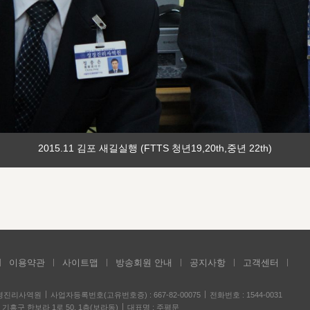
2015.11 김포 새길실행 (FTTS 청년19,20th,중년 22th)
이용약관
사이트맵
방송회원 안내
공지사항
고객센터
성경진리사역원
사업자등록번호(고유번호증) : 667-82-00075
전화번호 : 1544-0031
기흥구 한보라 1로 50, 1층(보라동)
대표명 : 주평문