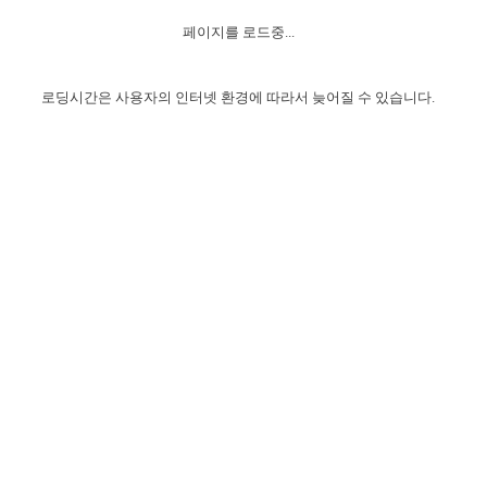
자매 온전하게 하는 훈련
성경중점진리
이른 새벽 마리아처럼
찬송과 누림
▼
이용약관
페이지를 로드중...
아프리카,오세아니아
2024년 전국 봉사자 집회
하나님의 경륜
1년 7차 집회 PSRP 자료실
찬송 앨범
하나님께서 정하신 길
▼
오시는길
전국 봉사자 온전하게 하는 훈련
생명공과
2000년 교회사
로딩시간은 사용자의 인터넷 환경에 따라서 늦어질 수 있습니다.
COPYRIGHT © 2015 BTMK ALL RIGHTS RESERVED
어린이찬송
영상 메시지
서울전시간훈련(FTTS) 수업
진리의 기초
성도들의 간증
악기 연주
목양공과
위트니스 리 영상
교회사 연구
진리의 변호와 확증
찬송 나눔터
이상과 계시
전국 장로 책임형제 훈련
향유를 부은 자매들
영적 생활
활력그룹 실행
전국 전시간 봉사자 훈련
장로 책임형제 진리 연구
복음 창고
성도들의 간증
란 캔거스 형제님 특별영상
전시간 봉사자 진리 연구
찬송 소개
갤러리
신성한 로맨스
다음 세대 연구집
새길 실행
다음 세대, 자료실
독일 연구, 자료실