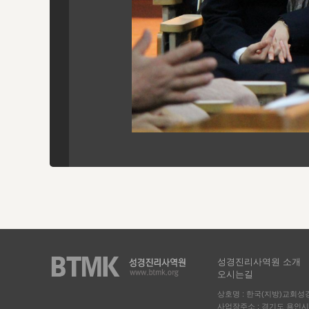
성경진리사역원 소개
오시는길
상호명 : 한국(지방)교회
사업장주소 : 경기도 용인시 