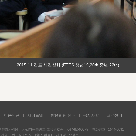
2015.11 김포 새길실행 (FTTS 청년19,20th,중년 22th)
이용약관
사이트맵
방송회원 안내
공지사항
고객센터
성경진리사역원
사업자등록번호(고유번호증) : 667-82-00075
전화번호 : 1544-0031
기흥구 한보라 1로 50, 1층(보라동)
대표명 : 주평문