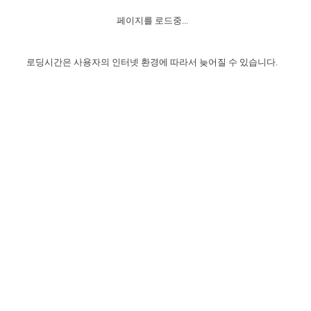
자매 온전하게 하는 훈련
성경중점진리
이른 새벽 마리아처럼
찬송과 누림
▼
이용약관
페이지를 로드중...
아프리카,오세아니아
2024년 전국 봉사자 집회
하나님의 경륜
1년 7차 집회 PSRP 자료실
찬송 앨범
하나님께서 정하신 길
▼
오시는길
전국 봉사자 온전하게 하는 훈련
생명공과
2000년 교회사
로딩시간은 사용자의 인터넷 환경에 따라서 늦어질 수 있습니다.
COPYRIGHT © 2015 BTMK ALL RIGHTS RESERVED
어린이찬송
영상 메시지
서울전시간훈련(FTTS) 수업
진리의 기초
성도들의 간증
악기 연주
목양공과
위트니스 리 영상
교회사 연구
진리의 변호와 확증
찬송 나눔터
이상과 계시
전국 장로 책임형제 훈련
향유를 부은 자매들
영적 생활
활력그룹 실행
전국 전시간 봉사자 훈련
장로 책임형제 진리 연구
복음 창고
성도들의 간증
란 캔거스 형제님 특별영상
전시간 봉사자 진리 연구
찬송 소개
갤러리
신성한 로맨스
다음 세대 연구집
새길 실행
다음 세대, 자료실
독일 연구, 자료실