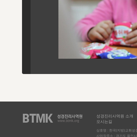
성경진리사역원 소개
오시는길
상호명 : 한국(지방)교회
사업장주소 : 경기도 용인시 