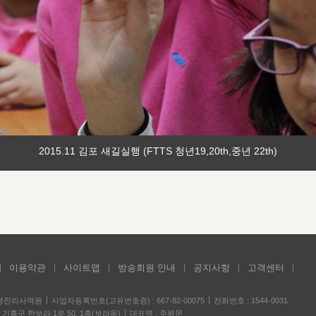
2015.11 김포 새길실행 (FTTS 청년19,20th,중년 22th)
이용약관
사이트맵
방송회원 안내
공지사항
고객센터
성경진리사역원
사업자등록번호(고유번호증) : 667-82-00075
전화번호 : 1544-0031
기흥구 한보라 1로 50, 1층(보라동)
대표명 : 주평문