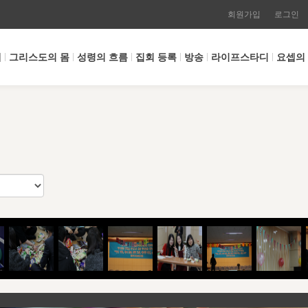
회원가입
로그인
개
그리스도의 몸
성령의 흐름
집회 등록
방송
라이프스타디
요셉의