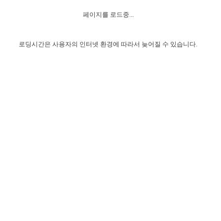
자매 온전하게 하는 훈련
성경중점진리
이른 새벽 마리아처럼
찬송과 누림
▼
이용약관
페이지를 로드중...
아프리카,오세아니아
2024년 전국 봉사자 집회
하나님의 경륜
1년 7차 집회 PSRP 자료실
찬송 앨범
하나님께서 정하신 길
▼
오시는길
전국 봉사자 온전하게 하는 훈련
생명공과
2000년 교회사
로딩시간은 사용자의 인터넷 환경에 따라서 늦어질 수 있습니다.
COPYRIGHT © 2015 BTMK ALL RIGHTS RESERVED
어린이찬송
영상 메시지
서울전시간훈련(FTTS) 수업
진리의 기초
성도들의 간증
악기 연주
목양공과
위트니스 리 영상
교회사 연구
진리의 변호와 확증
찬송 나눔터
이상과 계시
전국 장로 책임형제 훈련
향유를 부은 자매들
영적 생활
활력그룹 실행
전국 전시간 봉사자 훈련
장로 책임형제 진리 연구
복음 창고
성도들의 간증
란 캔거스 형제님 특별영상
전시간 봉사자 진리 연구
찬송 소개
갤러리
신성한 로맨스
다음 세대 연구집
새길 실행
다음 세대, 자료실
독일 연구, 자료실