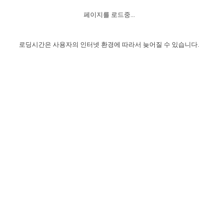
자매 온전하게 하는 훈련
성경중점진리
1년 7차 집회 PSRP 자료실
찬송과 누림
▼
이용약관
페이지를 로드중...
아프리카,오세아니아
2024년 전국 봉사자 집회
하나님의 경륜
이른 새벽 마리아처럼
찬송 앨범
하나님께서 정하신 길
▼
오시는길
전국 봉사자 온전하게 하는 훈련
생명공과
2000년 교회사
로딩시간은 사용자의 인터넷 환경에 따라서 늦어질 수 있습니다.
COPYRIGHT © 2015 BTMK ALL RIGHTS RESERVED
어린이찬송
영상 메시지
서울전시간훈련(FTTS) 수업
진리의 기초
성도들의 간증
악기 연주
목양공과
위트니스 리 영상
교회사 연구
진리의 변호와 확증
찬송 나눔터
이상과 계시
전국 장로 책임형제 훈련
향유를 부은 자매들
영적 생활
활력그룹 실행
전국 전시간 봉사자 훈련
장로 책임형제 진리 연구
복음 창고
성도들의 간증
란 캔거스 형제님 특별영상
전시간 봉사자 진리 연구
찬송 소개
갤러리
신성한 로맨스
다음 세대 연구집
새길 실행
다음 세대, 자료실
독일 연구, 자료실