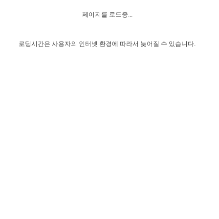
자매 온전하게 하는 훈련
성경중점진리
1년 7차 집회 PSRP 자료실
찬송과 누림
▼
이용약관
페이지를 로드중...
아프리카,오세아니아
2024년 전국 봉사자 집회
하나님의 경륜
이른 새벽 마리아처럼
찬송 앨범
하나님께서 정하신 길
▼
오시는길
전국 봉사자 온전하게 하는 훈련
생명공과
2000년 교회사
로딩시간은 사용자의 인터넷 환경에 따라서 늦어질 수 있습니다.
COPYRIGHT © 2015 BTMK ALL RIGHTS RESERVED
어린이찬송
영상 메시지
서울전시간훈련(FTTS) 수업
진리의 기초
성도들의 간증
악기 연주
목양공과
위트니스 리 영상
교회사 연구
진리의 변호와 확증
찬송 나눔터
이상과 계시
전국 장로 책임형제 훈련
향유를 부은 자매들
영적 생활
활력그룹 실행
전국 전시간 봉사자 훈련
장로 책임형제 진리 연구
복음 창고
성도들의 간증
란 캔거스 형제님 특별영상
전시간 봉사자 진리 연구
찬송 소개
갤러리
신성한 로맨스
다음 세대 연구집
새길 실행
다음 세대, 자료실
독일 연구, 자료실