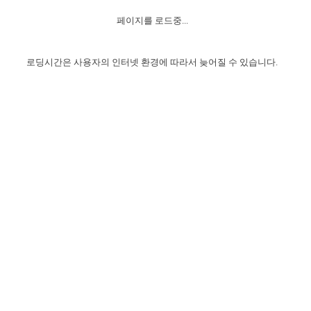
자매 온전하게 하는 훈련
성경중점진리
1년 7차 집회 PSRP 자료실
찬송과 누림
▼
이용약관
페이지를 로드중...
아프리카,오세아니아
2024년 전국 봉사자 집회
하나님의 경륜
이른 새벽 마리아처럼
찬송 앨범
하나님께서 정하신 길
▼
오시는길
전국 봉사자 온전하게 하는 훈련
생명공과
2000년 교회사
로딩시간은 사용자의 인터넷 환경에 따라서 늦어질 수 있습니다.
COPYRIGHT © 2015 BTMK ALL RIGHTS RESERVED
어린이찬송
영상 메시지
서울전시간훈련(FTTS) 수업
진리의 기초
성도들의 간증
악기 연주
목양공과
위트니스 리 영상
교회사 연구
진리의 변호와 확증
찬송 나눔터
이상과 계시
전국 장로 책임형제 훈련
향유를 부은 자매들
영적 생활
활력그룹 실행
전국 전시간 봉사자 훈련
장로 책임형제 진리 연구
복음 창고
성도들의 간증
란 캔거스 형제님 특별영상
전시간 봉사자 진리 연구
찬송 소개
갤러리
신성한 로맨스
다음 세대 연구집
새길 실행
다음 세대, 자료실
독일 연구, 자료실