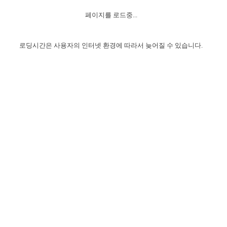
자매 온전하게 하는 훈련
성경중점진리
이른 새벽 마리아처럼
찬송과 누림
▼
이용약관
페이지를 로드중...
아프리카,오세아니아
2024년 전국 봉사자 집회
하나님의 경륜
1년 7차 집회 PSRP 자료실
찬송 앨범
하나님께서 정하신 길
▼
오시는길
전국 봉사자 온전하게 하는 훈련
생명공과
2000년 교회사
로딩시간은 사용자의 인터넷 환경에 따라서 늦어질 수 있습니다.
COPYRIGHT © 2015 BTMK ALL RIGHTS RESERVED
어린이찬송
영상 메시지
서울전시간훈련(FTTS) 수업
진리의 기초
성도들의 간증
악기 연주
목양공과
위트니스 리 영상
교회사 연구
진리의 변호와 확증
찬송 나눔터
이상과 계시
전국 장로 책임형제 훈련
향유를 부은 자매들
영적 생활
활력그룹 실행
전국 전시간 봉사자 훈련
장로 책임형제 진리 연구
복음 창고
성도들의 간증
란 캔거스 형제님 특별영상
전시간 봉사자 진리 연구
찬송 소개
갤러리
신성한 로맨스
다음 세대 연구집
새길 실행
다음 세대, 자료실
독일 연구, 자료실