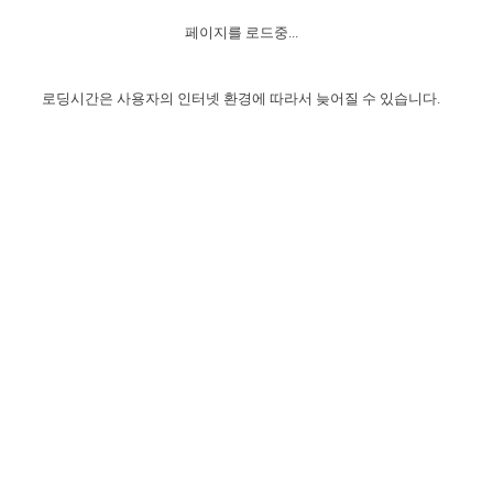
자매 온전하게 하는 훈련
성경중점진리
1년 7차 집회 PSRP 자료실
찬송과 누림
▼
이용약관
페이지를 로드중...
아프리카,오세아니아
2024년 전국 봉사자 집회
하나님의 경륜
이른 새벽 마리아처럼
찬송 앨범
하나님께서 정하신 길
▼
오시는길
전국 봉사자 온전하게 하는 훈련
생명공과
2000년 교회사
로딩시간은 사용자의 인터넷 환경에 따라서 늦어질 수 있습니다.
COPYRIGHT © 2015 BTMK ALL RIGHTS RESERVED
어린이찬송
영상 메시지
서울전시간훈련(FTTS) 수업
진리의 기초
성도들의 간증
악기 연주
목양공과
위트니스 리 영상
교회사 연구
진리의 변호와 확증
찬송 나눔터
이상과 계시
전국 장로 책임형제 훈련
향유를 부은 자매들
영적 생활
활력그룹 실행
전국 전시간 봉사자 훈련
장로 책임형제 진리 연구
복음 창고
성도들의 간증
란 캔거스 형제님 특별영상
전시간 봉사자 진리 연구
찬송 소개
갤러리
신성한 로맨스
다음 세대 연구집
새길 실행
다음 세대, 자료실
독일 연구, 자료실