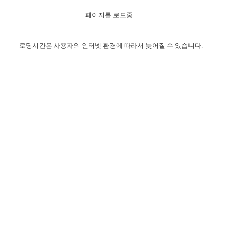
자매 온전하게 하는 훈련
성경중점진리
1년 7차 집회 PSRP 자료실
찬송과 누림
▼
이용약관
페이지를 로드중...
아프리카,오세아니아
2024년 전국 봉사자 집회
하나님의 경륜
이른 새벽 마리아처럼
찬송 앨범
하나님께서 정하신 길
▼
오시는길
전국 봉사자 온전하게 하는 훈련
생명공과
2000년 교회사
로딩시간은 사용자의 인터넷 환경에 따라서 늦어질 수 있습니다.
COPYRIGHT © 2015 BTMK ALL RIGHTS RESERVED
어린이찬송
영상 메시지
서울전시간훈련(FTTS) 수업
진리의 기초
성도들의 간증
악기 연주
목양공과
위트니스 리 영상
교회사 연구
진리의 변호와 확증
찬송 나눔터
이상과 계시
전국 장로 책임형제 훈련
향유를 부은 자매들
영적 생활
활력그룹 실행
전국 전시간 봉사자 훈련
장로 책임형제 진리 연구
복음 창고
성도들의 간증
란 캔거스 형제님 특별영상
전시간 봉사자 진리 연구
찬송 소개
갤러리
신성한 로맨스
다음 세대 연구집
새길 실행
다음 세대, 자료실
독일 연구, 자료실