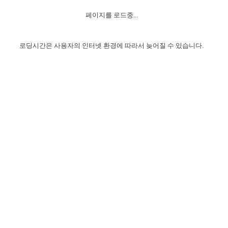
자매 온전하게 하는 훈련
성경중점진리
1년 7차 집회 PSRP 자료실
찬송과 누림
▼
이용약관
페이지를 로드중...
아프리카,오세아니아
2024년 전국 봉사자 집회
하나님의 경륜
이른 새벽 마리아처럼
찬송 앨범
하나님께서 정하신 길
▼
오시는길
전국 봉사자 온전하게 하는 훈련
생명공과
2000년 교회사
로딩시간은 사용자의 인터넷 환경에 따라서 늦어질 수 있습니다.
COPYRIGHT © 2015 BTMK ALL RIGHTS RESERVED
어린이찬송
영상 메시지
서울전시간훈련(FTTS) 수업
진리의 기초
성도들의 간증
악기 연주
목양공과
위트니스 리 영상
교회사 연구
진리의 변호와 확증
찬송 나눔터
이상과 계시
전국 장로 책임형제 훈련
향유를 부은 자매들
영적 생활
활력그룹 실행
전국 전시간 봉사자 훈련
장로 책임형제 진리 연구
복음 창고
성도들의 간증
란 캔거스 형제님 특별영상
전시간 봉사자 진리 연구
찬송 소개
갤러리
신성한 로맨스
다음 세대 연구집
새길 실행
다음 세대, 자료실
독일 연구, 자료실