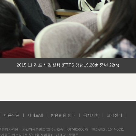
2015.11 김포 새길실행 (FTTS 청년19,20th,중년 22th)
이용약관
사이트맵
방송회원 안내
공지사항
고객센터
성경진리사역원
사업자등록번호(고유번호증) : 667-82-00075
전화번호 : 1544-0031
기흥구 한보라 1로 50, 1층(보라동)
대표명 : 주평문