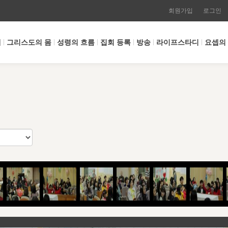
회원가입
로그인
개
그리스도의 몸
성령의 흐름
집회 등록
방송
라이프스타디
요셉의