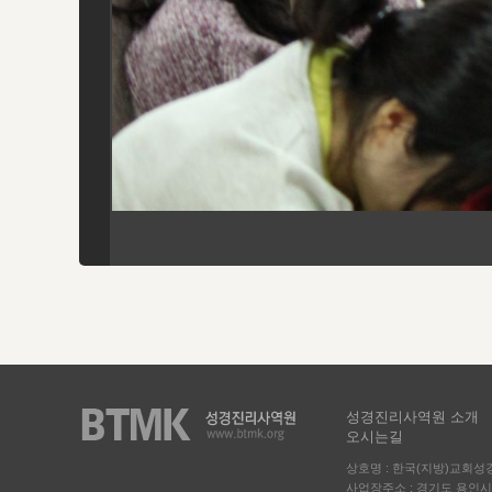
성경진리사역원 소개
오시는길
상호명 : 한국(지방)교회
사업장주소 : 경기도 용인시 