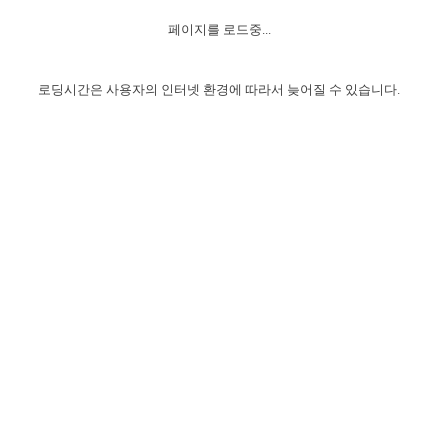
자매 온전하게 하는 훈련
성경중점진리
1년 7차 집회 PSRP 자료실
찬송과 누림
▼
이용약관
페이지를 로드중...
아프리카,오세아니아
2024년 전국 봉사자 집회
하나님의 경륜
이른 새벽 마리아처럼
찬송 앨범
하나님께서 정하신 길
▼
오시는길
전국 봉사자 온전하게 하는 훈련
생명공과
2000년 교회사
로딩시간은 사용자의 인터넷 환경에 따라서 늦어질 수 있습니다.
COPYRIGHT © 2015 BTMK ALL RIGHTS RESERVED
어린이찬송
영상 메시지
서울전시간훈련(FTTS) 수업
진리의 기초
성도들의 간증
악기 연주
목양공과
위트니스 리 영상
교회사 연구
진리의 변호와 확증
찬송 나눔터
이상과 계시
전국 장로 책임형제 훈련
향유를 부은 자매들
영적 생활
활력그룹 실행
전국 전시간 봉사자 훈련
장로 책임형제 진리 연구
복음 창고
성도들의 간증
란 캔거스 형제님 특별영상
전시간 봉사자 진리 연구
찬송 소개
갤러리
신성한 로맨스
다음 세대 연구집
새길 실행
다음 세대, 자료실
독일 연구, 자료실