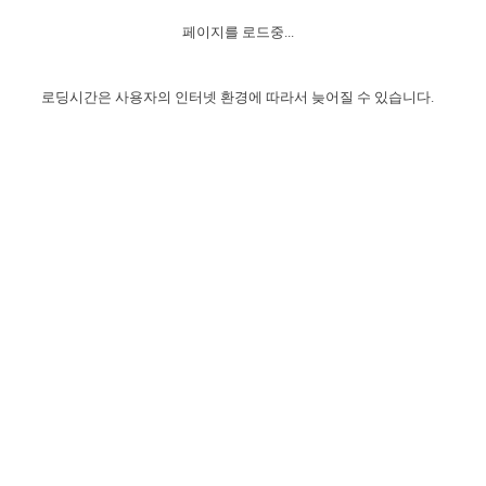
자매 온전하게 하는 훈련
성경중점진리
1년 7차 집회 PSRP 자료실
찬송과 누림
▼
이용약관
페이지를 로드중...
아프리카,오세아니아
2024년 전국 봉사자 집회
하나님의 경륜
이른 새벽 마리아처럼
찬송 앨범
하나님께서 정하신 길
▼
오시는길
전국 봉사자 온전하게 하는 훈련
생명공과
2000년 교회사
로딩시간은 사용자의 인터넷 환경에 따라서 늦어질 수 있습니다.
COPYRIGHT © 2015 BTMK ALL RIGHTS RESERVED
어린이찬송
영상 메시지
서울전시간훈련(FTTS) 수업
진리의 기초
성도들의 간증
악기 연주
목양공과
위트니스 리 영상
교회사 연구
진리의 변호와 확증
찬송 나눔터
이상과 계시
전국 장로 책임형제 훈련
향유를 부은 자매들
영적 생활
활력그룹 실행
전국 전시간 봉사자 훈련
장로 책임형제 진리 연구
복음 창고
성도들의 간증
란 캔거스 형제님 특별영상
전시간 봉사자 진리 연구
찬송 소개
갤러리
신성한 로맨스
다음 세대 연구집
새길 실행
다음 세대, 자료실
독일 연구, 자료실