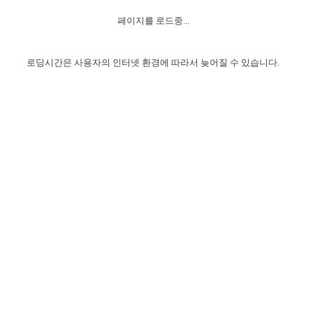
자매 온전하게 하는 훈련
성경중점진리
1년 7차 집회 PSRP 자료실
찬송과 누림
▼
이용약관
페이지를 로드중...
아프리카,오세아니아
2024년 전국 봉사자 집회
하나님의 경륜
이른 새벽 마리아처럼
찬송 앨범
하나님께서 정하신 길
▼
오시는길
전국 봉사자 온전하게 하는 훈련
생명공과
2000년 교회사
로딩시간은 사용자의 인터넷 환경에 따라서 늦어질 수 있습니다.
COPYRIGHT © 2015 BTMK ALL RIGHTS RESERVED
어린이찬송
영상 메시지
서울전시간훈련(FTTS) 수업
진리의 기초
성도들의 간증
악기 연주
목양공과
위트니스 리 영상
교회사 연구
진리의 변호와 확증
찬송 나눔터
이상과 계시
전국 장로 책임형제 훈련
향유를 부은 자매들
영적 생활
활력그룹 실행
전국 전시간 봉사자 훈련
장로 책임형제 진리 연구
복음 창고
성도들의 간증
란 캔거스 형제님 특별영상
전시간 봉사자 진리 연구
찬송 소개
갤러리
신성한 로맨스
다음 세대 연구집
새길 실행
다음 세대, 자료실
독일 연구, 자료실