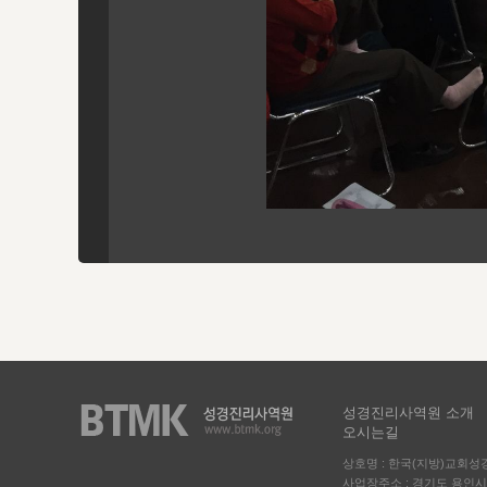
성경진리사역원 소개
오시는길
상호명 : 한국(지방)교회
사업장주소 : 경기도 용인시 