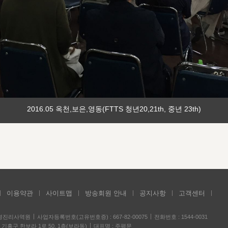
2016.05 옥천,보은,영동(FTTS 청년20,21th, 중년 23th)
이용약관
사이트맵
방송회원 안내
공지사항
고객센터
성경진리사역원
사업자등록번호(고유번호증) : 667-82-00075
전화번호 : 1544-0031
기흥구 한보라 1로 50, 1층(보라동)
대표명 : 주평문