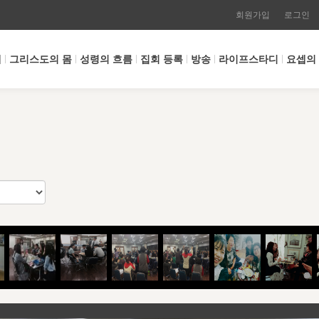
회원가입
로그인
개
그리스도의 몸
성령의 흐름
집회 등록
방송
라이프스타디
요셉의