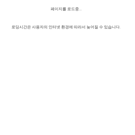
자매 온전하게 하는 훈련
성경중점진리
1년 7차 집회 PSRP 자료실
찬송과 누림
▼
이용약관
페이지를 로드중...
아프리카,오세아니아
2024년 전국 봉사자 집회
하나님의 경륜
이른 새벽 마리아처럼
찬송 앨범
하나님께서 정하신 길
▼
오시는길
전국 봉사자 온전하게 하는 훈련
생명공과
2000년 교회사
로딩시간은 사용자의 인터넷 환경에 따라서 늦어질 수 있습니다.
COPYRIGHT © 2015 BTMK ALL RIGHTS RESERVED
어린이찬송
영상 메시지
서울전시간훈련(FTTS) 수업
진리의 기초
성도들의 간증
악기 연주
목양공과
위트니스 리 영상
교회사 연구
진리의 변호와 확증
찬송 나눔터
이상과 계시
전국 장로 책임형제 훈련
향유를 부은 자매들
영적 생활
활력그룹 실행
전국 전시간 봉사자 훈련
장로 책임형제 진리 연구
복음 창고
성도들의 간증
란 캔거스 형제님 특별영상
전시간 봉사자 진리 연구
찬송 소개
갤러리
신성한 로맨스
다음 세대 연구집
새길 실행
다음 세대, 자료실
독일 연구, 자료실