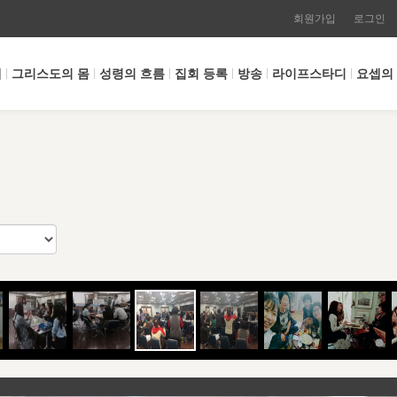
회원가입
로그인
개
그리스도의 몸
성령의 흐름
집회 등록
방송
라이프스타디
요셉의