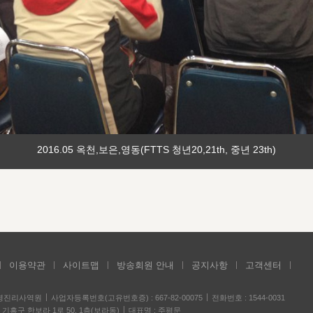
2016.05 옥천,보은,영동(FTTS 청년20,21th, 중년 23th)
이용약관
사이트맵
방송회원 안내
공지사항
고객센터
성경진리사역원
사업자등록번호(고유번호증) : 667-82-00075
전화번호 : 1544-0031
기흥구 한보라 1로 50, 1층(보라동)
대표명 : 주평문