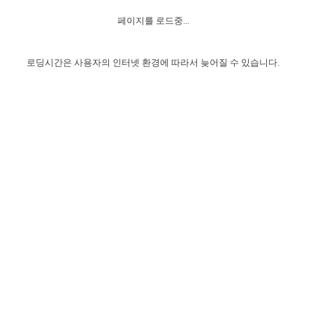
자매 온전하게 하는 훈련
성경중점진리
1년 7차 집회 PSRP 자료실
찬송과 누림
▼
이용약관
페이지를 로드중...
아프리카,오세아니아
2024년 전국 봉사자 집회
하나님의 경륜
이른 새벽 마리아처럼
찬송 앨범
하나님께서 정하신 길
▼
오시는길
전국 봉사자 온전하게 하는 훈련
생명공과
2000년 교회사
로딩시간은 사용자의 인터넷 환경에 따라서 늦어질 수 있습니다.
COPYRIGHT © 2015 BTMK ALL RIGHTS RESERVED
어린이찬송
영상 메시지
서울전시간훈련(FTTS) 수업
진리의 기초
성도들의 간증
악기 연주
목양공과
위트니스 리 영상
교회사 연구
진리의 변호와 확증
찬송 나눔터
이상과 계시
전국 장로 책임형제 훈련
향유를 부은 자매들
영적 생활
활력그룹 실행
전국 전시간 봉사자 훈련
장로 책임형제 진리 연구
복음 창고
성도들의 간증
란 캔거스 형제님 특별영상
전시간 봉사자 진리 연구
찬송 소개
갤러리
신성한 로맨스
다음 세대 연구집
새길 실행
다음 세대, 자료실
독일 연구, 자료실