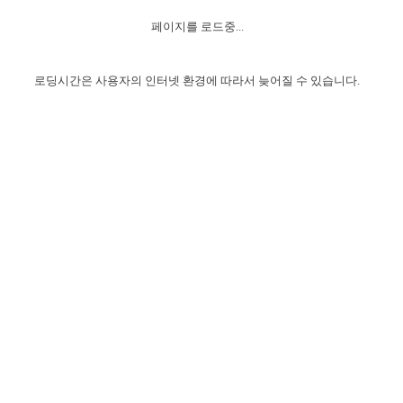
자매 온전하게 하는 훈련
성경중점진리
이른 새벽 마리아처럼
찬송과 누림
▼
이용약관
페이지를 로드중...
아프리카,오세아니아
2024년 전국 봉사자 집회
하나님의 경륜
1년 7차 집회 PSRP 자료실
찬송 앨범
하나님께서 정하신 길
▼
오시는길
전국 봉사자 온전하게 하는 훈련
생명공과
2000년 교회사
로딩시간은 사용자의 인터넷 환경에 따라서 늦어질 수 있습니다.
COPYRIGHT © 2015 BTMK ALL RIGHTS RESERVED
어린이찬송
영상 메시지
서울전시간훈련(FTTS) 수업
진리의 기초
성도들의 간증
악기 연주
목양공과
위트니스 리 영상
교회사 연구
진리의 변호와 확증
찬송 나눔터
이상과 계시
전국 장로 책임형제 훈련
향유를 부은 자매들
영적 생활
활력그룹 실행
전국 전시간 봉사자 훈련
장로 책임형제 진리 연구
복음 창고
성도들의 간증
란 캔거스 형제님 특별영상
전시간 봉사자 진리 연구
찬송 소개
갤러리
신성한 로맨스
다음 세대 연구집
새길 실행
다음 세대, 자료실
독일 연구, 자료실