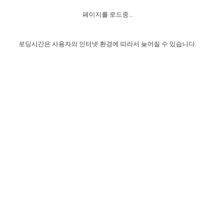
자매 온전하게 하는 훈련
성경중점진리
1년 7차 집회 PSRP 자료실
찬송과 누림
▼
이용약관
페이지를 로드중...
아프리카,오세아니아
2024년 전국 봉사자 집회
하나님의 경륜
이른 새벽 마리아처럼
찬송 앨범
하나님께서 정하신 길
▼
오시는길
전국 봉사자 온전하게 하는 훈련
생명공과
2000년 교회사
로딩시간은 사용자의 인터넷 환경에 따라서 늦어질 수 있습니다.
COPYRIGHT © 2015 BTMK ALL RIGHTS RESERVED
어린이찬송
영상 메시지
서울전시간훈련(FTTS) 수업
진리의 기초
성도들의 간증
악기 연주
목양공과
위트니스 리 영상
교회사 연구
진리의 변호와 확증
찬송 나눔터
이상과 계시
전국 장로 책임형제 훈련
향유를 부은 자매들
영적 생활
활력그룹 실행
전국 전시간 봉사자 훈련
장로 책임형제 진리 연구
복음 창고
성도들의 간증
란 캔거스 형제님 특별영상
전시간 봉사자 진리 연구
찬송 소개
갤러리
신성한 로맨스
다음 세대 연구집
새길 실행
다음 세대, 자료실
독일 연구, 자료실