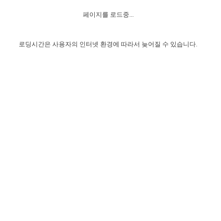
자매 온전하게 하는 훈련
성경중점진리
이른 새벽 마리아처럼
찬송과 누림
▼
이용약관
페이지를 로드중...
아프리카,오세아니아
2024년 전국 봉사자 집회
하나님의 경륜
1년 7차 집회 PSRP 자료실
찬송 앨범
하나님께서 정하신 길
▼
오시는길
전국 봉사자 온전하게 하는 훈련
생명공과
2000년 교회사
로딩시간은 사용자의 인터넷 환경에 따라서 늦어질 수 있습니다.
COPYRIGHT © 2015 BTMK ALL RIGHTS RESERVED
어린이찬송
영상 메시지
서울전시간훈련(FTTS) 수업
진리의 기초
성도들의 간증
악기 연주
목양공과
위트니스 리 영상
교회사 연구
진리의 변호와 확증
찬송 나눔터
이상과 계시
전국 장로 책임형제 훈련
향유를 부은 자매들
영적 생활
활력그룹 실행
전국 전시간 봉사자 훈련
장로 책임형제 진리 연구
복음 창고
성도들의 간증
란 캔거스 형제님 특별영상
전시간 봉사자 진리 연구
찬송 소개
갤러리
신성한 로맨스
다음 세대 연구집
새길 실행
다음 세대, 자료실
독일 연구, 자료실