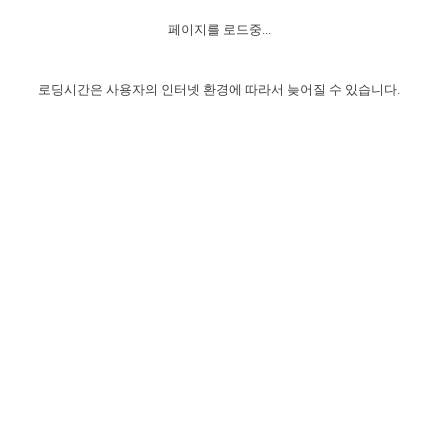
자매 온전하게 하는 훈련
성경중점진리
1년 7차 집회 PSRP 자료실
찬송과 누림
▼
이용약관
페이지를 로드중...
아프리카,오세아니아
2024년 전국 봉사자 집회
하나님의 경륜
이른 새벽 마리아처럼
찬송 앨범
하나님께서 정하신 길
▼
오시는길
전국 봉사자 온전하게 하는 훈련
생명공과
2000년 교회사
로딩시간은 사용자의 인터넷 환경에 따라서 늦어질 수 있습니다.
COPYRIGHT © 2015 BTMK ALL RIGHTS RESERVED
어린이찬송
영상 메시지
서울전시간훈련(FTTS) 수업
진리의 기초
성도들의 간증
악기 연주
목양공과
위트니스 리 영상
교회사 연구
진리의 변호와 확증
찬송 나눔터
이상과 계시
전국 장로 책임형제 훈련
향유를 부은 자매들
영적 생활
활력그룹 실행
전국 전시간 봉사자 훈련
장로 책임형제 진리 연구
복음 창고
성도들의 간증
란 캔거스 형제님 특별영상
전시간 봉사자 진리 연구
찬송 소개
갤러리
신성한 로맨스
다음 세대 연구집
새길 실행
다음 세대, 자료실
독일 연구, 자료실