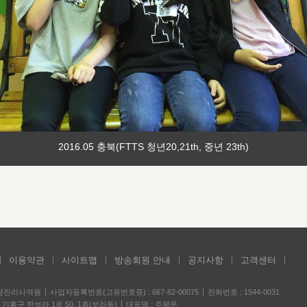
2016.05 충북(FTTS 청년20,21th, 중년 23th)
이용약관
사이트맵
방송회원 안내
공지사항
고객센터
성경진리사역원
사업자등록번호(고유번호증) : 667-82-00075
전화번호 : 1544-0031
기흥구 한보라 1로 50, 1층(보라동)
대표명 : 주평문