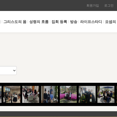
회원가입
로그인
개
그리스도의 몸
성령의 흐름
집회 등록
방송
라이프스타디
요셉의