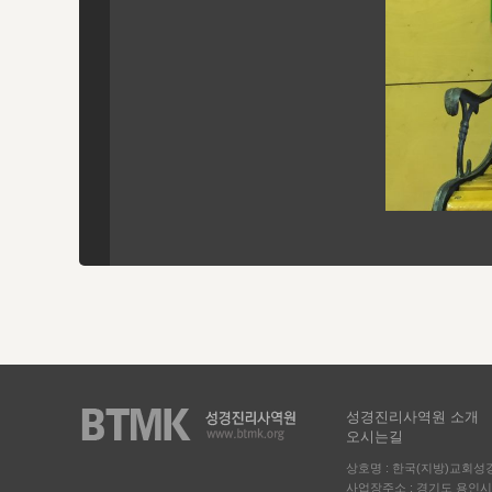
성경진리사역원 소개
오시는길
상호명 : 한국(지방)교회
사업장주소 : 경기도 용인시 