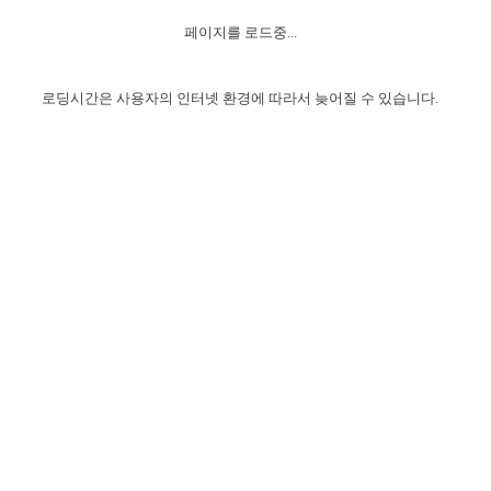
자매 온전하게 하는 훈련
성경중점진리
이른 새벽 마리아처럼
찬송과 누림
▼
이용약관
페이지를 로드중...
아프리카,오세아니아
2024년 전국 봉사자 집회
하나님의 경륜
1년 7차 집회 PSRP 자료실
찬송 앨범
하나님께서 정하신 길
▼
오시는길
전국 봉사자 온전하게 하는 훈련
생명공과
2000년 교회사
로딩시간은 사용자의 인터넷 환경에 따라서 늦어질 수 있습니다.
COPYRIGHT © 2015 BTMK ALL RIGHTS RESERVED
어린이찬송
영상 메시지
서울전시간훈련(FTTS) 수업
진리의 기초
성도들의 간증
악기 연주
목양공과
위트니스 리 영상
교회사 연구
진리의 변호와 확증
찬송 나눔터
이상과 계시
전국 장로 책임형제 훈련
향유를 부은 자매들
영적 생활
활력그룹 실행
전국 전시간 봉사자 훈련
장로 책임형제 진리 연구
복음 창고
성도들의 간증
란 캔거스 형제님 특별영상
전시간 봉사자 진리 연구
찬송 소개
갤러리
신성한 로맨스
다음 세대 연구집
새길 실행
다음 세대, 자료실
독일 연구, 자료실