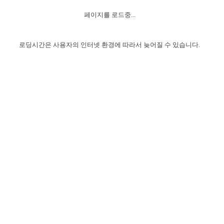
자매 온전하게 하는 훈련
성경중점진리
1년 7차 집회 PSRP 자료실
찬송과 누림
▼
이용약관
페이지를 로드중...
아프리카,오세아니아
2024년 전국 봉사자 집회
하나님의 경륜
이른 새벽 마리아처럼
찬송 앨범
하나님께서 정하신 길
▼
오시는길
전국 봉사자 온전하게 하는 훈련
생명공과
2000년 교회사
로딩시간은 사용자의 인터넷 환경에 따라서 늦어질 수 있습니다.
COPYRIGHT © 2015 BTMK ALL RIGHTS RESERVED
어린이찬송
영상 메시지
서울전시간훈련(FTTS) 수업
진리의 기초
성도들의 간증
악기 연주
목양공과
위트니스 리 영상
교회사 연구
진리의 변호와 확증
찬송 나눔터
이상과 계시
전국 장로 책임형제 훈련
향유를 부은 자매들
영적 생활
활력그룹 실행
전국 전시간 봉사자 훈련
장로 책임형제 진리 연구
복음 창고
성도들의 간증
란 캔거스 형제님 특별영상
전시간 봉사자 진리 연구
찬송 소개
갤러리
신성한 로맨스
다음 세대 연구집
새길 실행
다음 세대, 자료실
독일 연구, 자료실