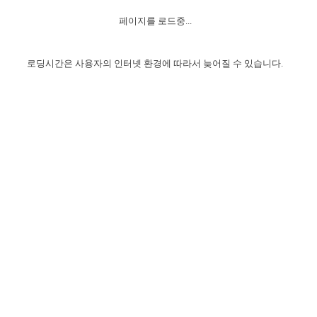
자매 온전하게 하는 훈련
성경중점진리
1년 7차 집회 PSRP 자료실
찬송과 누림
▼
이용약관
페이지를 로드중...
아프리카,오세아니아
2024년 전국 봉사자 집회
하나님의 경륜
이른 새벽 마리아처럼
찬송 앨범
하나님께서 정하신 길
▼
오시는길
전국 봉사자 온전하게 하는 훈련
생명공과
2000년 교회사
로딩시간은 사용자의 인터넷 환경에 따라서 늦어질 수 있습니다.
COPYRIGHT © 2015 BTMK ALL RIGHTS RESERVED
어린이찬송
영상 메시지
서울전시간훈련(FTTS) 수업
진리의 기초
성도들의 간증
악기 연주
목양공과
위트니스 리 영상
교회사 연구
진리의 변호와 확증
찬송 나눔터
이상과 계시
전국 장로 책임형제 훈련
향유를 부은 자매들
영적 생활
활력그룹 실행
전국 전시간 봉사자 훈련
장로 책임형제 진리 연구
복음 창고
성도들의 간증
란 캔거스 형제님 특별영상
전시간 봉사자 진리 연구
찬송 소개
갤러리
신성한 로맨스
다음 세대 연구집
새길 실행
다음 세대, 자료실
독일 연구, 자료실