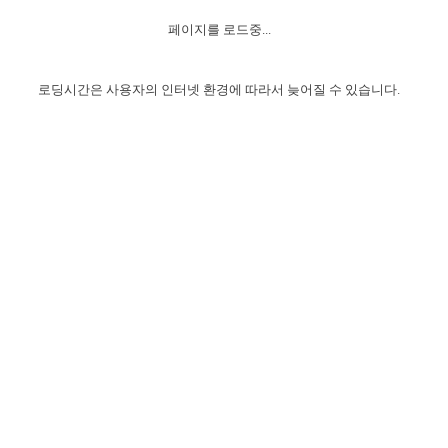
자매 온전하게 하는 훈련
성경중점진리
1년 7차 집회 PSRP 자료실
찬송과 누림
▼
이용약관
페이지를 로드중...
아프리카,오세아니아
2024년 전국 봉사자 집회
하나님의 경륜
이른 새벽 마리아처럼
찬송 앨범
하나님께서 정하신 길
▼
오시는길
전국 봉사자 온전하게 하는 훈련
생명공과
2000년 교회사
로딩시간은 사용자의 인터넷 환경에 따라서 늦어질 수 있습니다.
COPYRIGHT © 2015 BTMK ALL RIGHTS RESERVED
어린이찬송
영상 메시지
서울전시간훈련(FTTS) 수업
진리의 기초
성도들의 간증
악기 연주
목양공과
위트니스 리 영상
교회사 연구
진리의 변호와 확증
찬송 나눔터
이상과 계시
전국 장로 책임형제 훈련
향유를 부은 자매들
영적 생활
활력그룹 실행
전국 전시간 봉사자 훈련
장로 책임형제 진리 연구
복음 창고
성도들의 간증
란 캔거스 형제님 특별영상
전시간 봉사자 진리 연구
찬송 소개
갤러리
신성한 로맨스
다음 세대 연구집
새길 실행
다음 세대, 자료실
독일 연구, 자료실