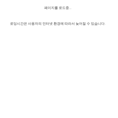
자매 온전하게 하는 훈련
성경중점진리
1년 7차 집회 PSRP 자료실
찬송과 누림
▼
이용약관
페이지를 로드중...
아프리카,오세아니아
2024년 전국 봉사자 집회
하나님의 경륜
이른 새벽 마리아처럼
찬송 앨범
하나님께서 정하신 길
▼
오시는길
전국 봉사자 온전하게 하는 훈련
생명공과
2000년 교회사
로딩시간은 사용자의 인터넷 환경에 따라서 늦어질 수 있습니다.
COPYRIGHT © 2015 BTMK ALL RIGHTS RESERVED
어린이찬송
영상 메시지
서울전시간훈련(FTTS) 수업
진리의 기초
성도들의 간증
악기 연주
목양공과
위트니스 리 영상
교회사 연구
진리의 변호와 확증
찬송 나눔터
이상과 계시
전국 장로 책임형제 훈련
향유를 부은 자매들
영적 생활
활력그룹 실행
전국 전시간 봉사자 훈련
장로 책임형제 진리 연구
복음 창고
성도들의 간증
란 캔거스 형제님 특별영상
전시간 봉사자 진리 연구
찬송 소개
갤러리
신성한 로맨스
다음 세대 연구집
새길 실행
다음 세대, 자료실
독일 연구, 자료실