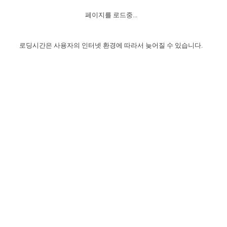
자매 온전하게 하는 훈련
성경중점진리
이른 새벽 마리아처럼
찬송과 누림
▼
이용약관
페이지를 로드중...
아프리카,오세아니아
2024년 전국 봉사자 집회
하나님의 경륜
1년 7차 집회 PSRP 자료실
찬송 앨범
하나님께서 정하신 길
▼
오시는길
전국 봉사자 온전하게 하는 훈련
생명공과
2000년 교회사
로딩시간은 사용자의 인터넷 환경에 따라서 늦어질 수 있습니다.
COPYRIGHT © 2015 BTMK ALL RIGHTS RESERVED
어린이찬송
영상 메시지
서울전시간훈련(FTTS) 수업
진리의 기초
성도들의 간증
악기 연주
목양공과
위트니스 리 영상
교회사 연구
진리의 변호와 확증
찬송 나눔터
이상과 계시
전국 장로 책임형제 훈련
향유를 부은 자매들
영적 생활
활력그룹 실행
전국 전시간 봉사자 훈련
장로 책임형제 진리 연구
복음 창고
성도들의 간증
란 캔거스 형제님 특별영상
전시간 봉사자 진리 연구
찬송 소개
갤러리
신성한 로맨스
다음 세대 연구집
새길 실행
다음 세대, 자료실
독일 연구, 자료실