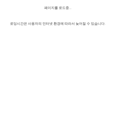
자매 온전하게 하는 훈련
성경중점진리
이른 새벽 마리아처럼
찬송과 누림
▼
이용약관
페이지를 로드중...
아프리카,오세아니아
2024년 전국 봉사자 집회
하나님의 경륜
1년 7차 집회 PSRP 자료실
찬송 앨범
하나님께서 정하신 길
▼
오시는길
전국 봉사자 온전하게 하는 훈련
생명공과
2000년 교회사
로딩시간은 사용자의 인터넷 환경에 따라서 늦어질 수 있습니다.
COPYRIGHT © 2015 BTMK ALL RIGHTS RESERVED
어린이찬송
영상 메시지
서울전시간훈련(FTTS) 수업
진리의 기초
성도들의 간증
악기 연주
목양공과
위트니스 리 영상
교회사 연구
진리의 변호와 확증
찬송 나눔터
이상과 계시
전국 장로 책임형제 훈련
향유를 부은 자매들
영적 생활
활력그룹 실행
전국 전시간 봉사자 훈련
장로 책임형제 진리 연구
복음 창고
성도들의 간증
란 캔거스 형제님 특별영상
전시간 봉사자 진리 연구
찬송 소개
갤러리
신성한 로맨스
다음 세대 연구집
새길 실행
다음 세대, 자료실
독일 연구, 자료실