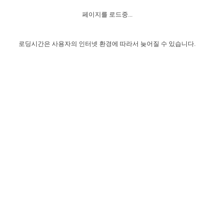
자매 온전하게 하는 훈련
성경중점진리
이른 새벽 마리아처럼
찬송과 누림
▼
이용약관
페이지를 로드중...
아프리카,오세아니아
2024년 전국 봉사자 집회
하나님의 경륜
1년 7차 집회 PSRP 자료실
찬송 앨범
하나님께서 정하신 길
▼
오시는길
전국 봉사자 온전하게 하는 훈련
생명공과
2000년 교회사
로딩시간은 사용자의 인터넷 환경에 따라서 늦어질 수 있습니다.
COPYRIGHT © 2015 BTMK ALL RIGHTS RESERVED
어린이찬송
영상 메시지
서울전시간훈련(FTTS) 수업
진리의 기초
성도들의 간증
악기 연주
목양공과
위트니스 리 영상
교회사 연구
진리의 변호와 확증
찬송 나눔터
이상과 계시
전국 장로 책임형제 훈련
향유를 부은 자매들
영적 생활
활력그룹 실행
전국 전시간 봉사자 훈련
장로 책임형제 진리 연구
복음 창고
성도들의 간증
란 캔거스 형제님 특별영상
전시간 봉사자 진리 연구
찬송 소개
갤러리
신성한 로맨스
다음 세대 연구집
새길 실행
다음 세대, 자료실
독일 연구, 자료실