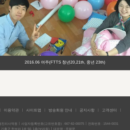
2016.06 여주(FTTS 청년20,21th, 중년 23th)
이용약관
사이트맵
방송회원 안내
공지사항
고객센터
성경진리사역원
사업자등록번호(고유번호증) : 667-82-00075
전화번호 : 1544-0031
기흥구 한보라 1로 50, 1층(보라동)
대표명 : 주평문