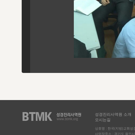
성경진리사역원 소개
오시는길
상호명 : 한국(지방)교회
사업장주소 : 경기도 용인시 