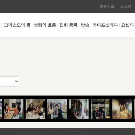
회원가입
로그인
개
그리스도의 몸
성령의 흐름
집회 등록
방송
라이프스타디
요셉의