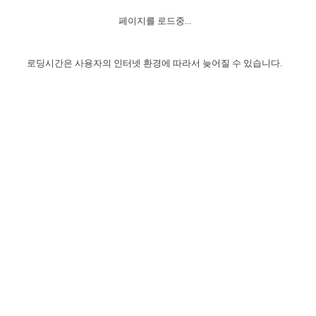
자매 온전하게 하는 훈련
성경중점진리
이른 새벽 마리아처럼
찬송과 누림
▼
이용약관
페이지를 로드중...
아프리카,오세아니아
2024년 전국 봉사자 집회
하나님의 경륜
1년 7차 집회 PSRP 자료실
찬송 앨범
하나님께서 정하신 길
▼
오시는길
전국 봉사자 온전하게 하는 훈련
생명공과
2000년 교회사
로딩시간은 사용자의 인터넷 환경에 따라서 늦어질 수 있습니다.
COPYRIGHT © 2015 BTMK ALL RIGHTS RESERVED
어린이찬송
영상 메시지
서울전시간훈련(FTTS) 수업
진리의 기초
성도들의 간증
악기 연주
목양공과
위트니스 리 영상
교회사 연구
진리의 변호와 확증
찬송 나눔터
이상과 계시
전국 장로 책임형제 훈련
향유를 부은 자매들
영적 생활
활력그룹 실행
전국 전시간 봉사자 훈련
장로 책임형제 진리 연구
복음 창고
성도들의 간증
란 캔거스 형제님 특별영상
전시간 봉사자 진리 연구
찬송 소개
갤러리
신성한 로맨스
다음 세대 연구집
새길 실행
다음 세대, 자료실
독일 연구, 자료실