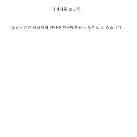
자매 온전하게 하는 훈련
성경중점진리
이른 새벽 마리아처럼
찬송과 누림
▼
이용약관
페이지를 로드중...
아프리카,오세아니아
2024년 전국 봉사자 집회
하나님의 경륜
1년 7차 집회 PSRP 자료실
찬송 앨범
하나님께서 정하신 길
▼
오시는길
전국 봉사자 온전하게 하는 훈련
생명공과
2000년 교회사
로딩시간은 사용자의 인터넷 환경에 따라서 늦어질 수 있습니다.
COPYRIGHT © 2015 BTMK ALL RIGHTS RESERVED
어린이찬송
영상 메시지
서울전시간훈련(FTTS) 수업
진리의 기초
성도들의 간증
악기 연주
목양공과
위트니스 리 영상
교회사 연구
진리의 변호와 확증
찬송 나눔터
이상과 계시
전국 장로 책임형제 훈련
향유를 부은 자매들
영적 생활
활력그룹 실행
전국 전시간 봉사자 훈련
장로 책임형제 진리 연구
복음 창고
성도들의 간증
란 캔거스 형제님 특별영상
전시간 봉사자 진리 연구
찬송 소개
갤러리
신성한 로맨스
다음 세대 연구집
새길 실행
다음 세대, 자료실
독일 연구, 자료실