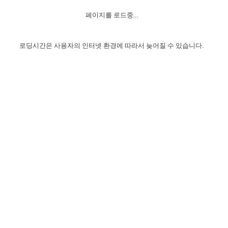
자매 온전하게 하는 훈련
성경중점진리
이른 새벽 마리아처럼
찬송과 누림
▼
이용약관
페이지를 로드중...
아프리카,오세아니아
2024년 전국 봉사자 집회
하나님의 경륜
1년 7차 집회 PSRP 자료실
찬송 앨범
하나님께서 정하신 길
▼
오시는길
전국 봉사자 온전하게 하는 훈련
생명공과
2000년 교회사
로딩시간은 사용자의 인터넷 환경에 따라서 늦어질 수 있습니다.
COPYRIGHT © 2015 BTMK ALL RIGHTS RESERVED
어린이찬송
영상 메시지
서울전시간훈련(FTTS) 수업
진리의 기초
성도들의 간증
악기 연주
목양공과
위트니스 리 영상
교회사 연구
진리의 변호와 확증
찬송 나눔터
이상과 계시
전국 장로 책임형제 훈련
향유를 부은 자매들
영적 생활
활력그룹 실행
전국 전시간 봉사자 훈련
장로 책임형제 진리 연구
복음 창고
성도들의 간증
란 캔거스 형제님 특별영상
전시간 봉사자 진리 연구
찬송 소개
갤러리
신성한 로맨스
다음 세대 연구집
새길 실행
다음 세대, 자료실
독일 연구, 자료실