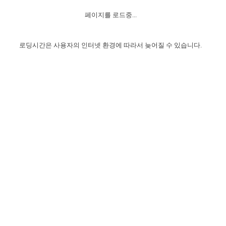
자매 온전하게 하는 훈련
성경중점진리
이른 새벽 마리아처럼
찬송과 누림
▼
이용약관
페이지를 로드중...
아프리카,오세아니아
2024년 전국 봉사자 집회
하나님의 경륜
1년 7차 집회 PSRP 자료실
찬송 앨범
하나님께서 정하신 길
▼
오시는길
전국 봉사자 온전하게 하는 훈련
생명공과
2000년 교회사
로딩시간은 사용자의 인터넷 환경에 따라서 늦어질 수 있습니다.
COPYRIGHT © 2015 BTMK ALL RIGHTS RESERVED
어린이찬송
영상 메시지
서울전시간훈련(FTTS) 수업
진리의 기초
성도들의 간증
악기 연주
목양공과
위트니스 리 영상
교회사 연구
진리의 변호와 확증
찬송 나눔터
이상과 계시
전국 장로 책임형제 훈련
향유를 부은 자매들
영적 생활
활력그룹 실행
전국 전시간 봉사자 훈련
장로 책임형제 진리 연구
복음 창고
성도들의 간증
란 캔거스 형제님 특별영상
전시간 봉사자 진리 연구
찬송 소개
갤러리
신성한 로맨스
다음 세대 연구집
새길 실행
다음 세대, 자료실
독일 연구, 자료실