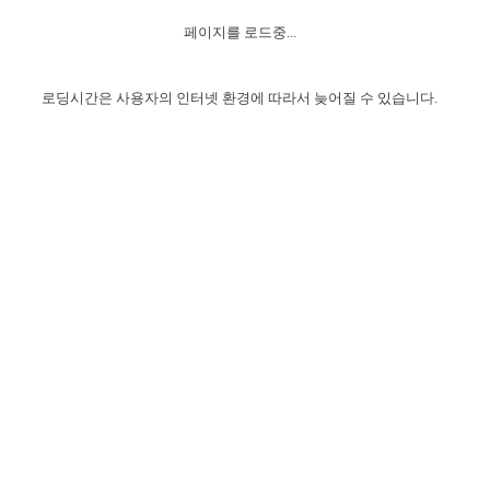
자매 온전하게 하는 훈련
성경중점진리
이른 새벽 마리아처럼
찬송과 누림
▼
이용약관
페이지를 로드중...
아프리카,오세아니아
2024년 전국 봉사자 집회
하나님의 경륜
1년 7차 집회 PSRP 자료실
찬송 앨범
하나님께서 정하신 길
▼
오시는길
전국 봉사자 온전하게 하는 훈련
생명공과
2000년 교회사
로딩시간은 사용자의 인터넷 환경에 따라서 늦어질 수 있습니다.
COPYRIGHT © 2015 BTMK ALL RIGHTS RESERVED
어린이찬송
영상 메시지
서울전시간훈련(FTTS) 수업
진리의 기초
성도들의 간증
악기 연주
목양공과
위트니스 리 영상
교회사 연구
진리의 변호와 확증
찬송 나눔터
이상과 계시
전국 장로 책임형제 훈련
향유를 부은 자매들
영적 생활
활력그룹 실행
전국 전시간 봉사자 훈련
장로 책임형제 진리 연구
복음 창고
성도들의 간증
란 캔거스 형제님 특별영상
전시간 봉사자 진리 연구
찬송 소개
갤러리
신성한 로맨스
다음 세대 연구집
새길 실행
다음 세대, 자료실
독일 연구, 자료실