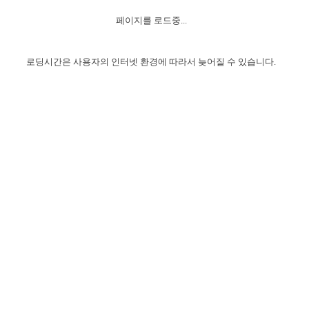
자매 온전하게 하는 훈련
성경중점진리
이른 새벽 마리아처럼
찬송과 누림
▼
이용약관
페이지를 로드중...
아프리카,오세아니아
2024년 전국 봉사자 집회
하나님의 경륜
1년 7차 집회 PSRP 자료실
찬송 앨범
하나님께서 정하신 길
▼
오시는길
전국 봉사자 온전하게 하는 훈련
생명공과
2000년 교회사
로딩시간은 사용자의 인터넷 환경에 따라서 늦어질 수 있습니다.
COPYRIGHT © 2015 BTMK ALL RIGHTS RESERVED
어린이찬송
영상 메시지
서울전시간훈련(FTTS) 수업
진리의 기초
성도들의 간증
악기 연주
목양공과
위트니스 리 영상
교회사 연구
진리의 변호와 확증
찬송 나눔터
이상과 계시
전국 장로 책임형제 훈련
향유를 부은 자매들
영적 생활
활력그룹 실행
전국 전시간 봉사자 훈련
장로 책임형제 진리 연구
복음 창고
성도들의 간증
란 캔거스 형제님 특별영상
전시간 봉사자 진리 연구
찬송 소개
갤러리
신성한 로맨스
다음 세대 연구집
새길 실행
다음 세대, 자료실
독일 연구, 자료실