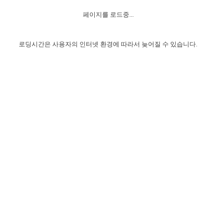
자매 온전하게 하는 훈련
성경중점진리
이른 새벽 마리아처럼
찬송과 누림
▼
이용약관
페이지를 로드중...
아프리카,오세아니아
2024년 전국 봉사자 집회
하나님의 경륜
1년 7차 집회 PSRP 자료실
찬송 앨범
하나님께서 정하신 길
▼
오시는길
전국 봉사자 온전하게 하는 훈련
생명공과
2000년 교회사
로딩시간은 사용자의 인터넷 환경에 따라서 늦어질 수 있습니다.
COPYRIGHT © 2015 BTMK ALL RIGHTS RESERVED
어린이찬송
영상 메시지
서울전시간훈련(FTTS) 수업
진리의 기초
성도들의 간증
악기 연주
목양공과
위트니스 리 영상
교회사 연구
진리의 변호와 확증
찬송 나눔터
이상과 계시
전국 장로 책임형제 훈련
향유를 부은 자매들
영적 생활
활력그룹 실행
전국 전시간 봉사자 훈련
장로 책임형제 진리 연구
복음 창고
성도들의 간증
란 캔거스 형제님 특별영상
전시간 봉사자 진리 연구
찬송 소개
갤러리
신성한 로맨스
다음 세대 연구집
새길 실행
다음 세대, 자료실
독일 연구, 자료실